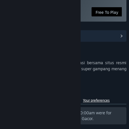
Online
Free To Play
View Community Hub
Deskripsi
CERI123 hadir kembali dengan kolaborasi bersama situs resmi
slot777
penyedia game slot online gacor super gampang menang
didukung fitur teknologi slot qris terbaru
Customer reviews for CERI123
See language breakdown
About user reviews
Your preferences
Reviews written before 31 Jan, 2026 @ 0:00am were for
SLOT777, the legacy version of Situs Slot Gacor.