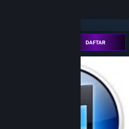
Sign in
Store
Community
LOGIN
DAFTAR
About
Support
Change language
Get the Steam Mobile App
View desktop website