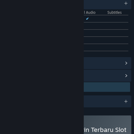
English and 28 more
Interface
Full Audio
Subtitles
English
✔
✔
Czech
✔
Danish
✔
Dutch
✔
Finnish
✔
View Steam Achievements
(1)
View Points Shop Items
(29)
Awards
Situs Slot777 Gacor Maxwin Terbaru Slot