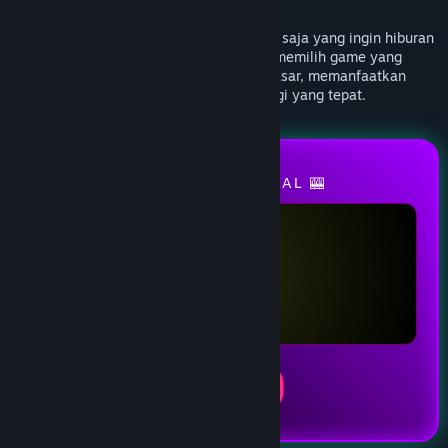
CERI123 menjadi pilihan tepat bagi siapa saja yang ingin hiburan
seru dan santai. Kunci utamanya adalah memilih game yang
sesuai kemampuan, memahami aturan dasar, memanfaatkan
bonus harian, dan bermain dengan strategi yang tepat.
🎰 LUCKY SPIN ROYAL 🎰
SPIN 🎲