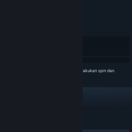
Masuk ke akun kamu sekarang untuk melakukan spin dan
menangkan jackpot!
LINKS & INFO
FEATURES
LANGUAGES