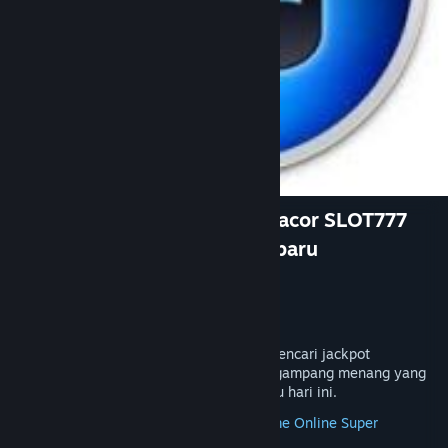
CERI123: Situs Slot Online Gacor SLOT777
Super Gampang Menang Terbaru
Developer
Valve
Publisher
Valve
Released
22 Aug, 2012
CERI123 hadir kembali dengan agenda mencari jackpot
permainan slot game online gacor super gampang menang yang
didukung fitur teknologi rtp akurat terbaru hari ini.
CERI123 Agenda Mencari Permainan Game Online Super
Gampang Menang Hari Ini