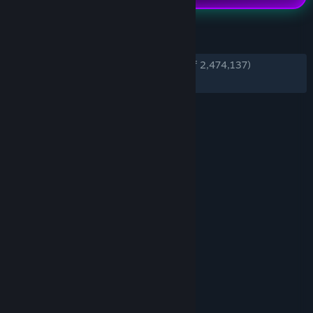
TAGS
REVIEWS
ENGLISH REVIEWS
Very Positive
(86% of 2,474,137)
RECENT:
Very Positive
(84% of 93,528)