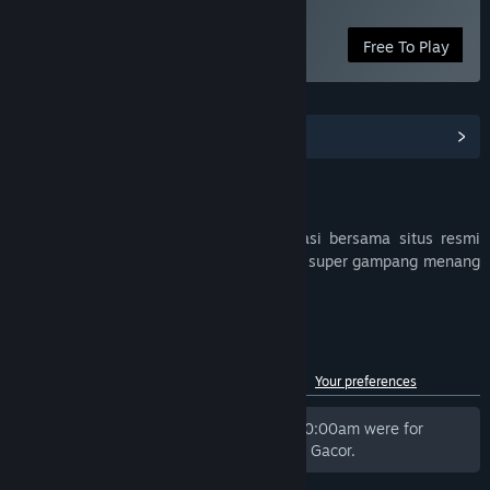
Online
Free To Play
View Community Hub
Deskripsi
KDG789 hadir kembali dengan kolaborasi bersama situs resmi
slot777
penyedia game slot online gacor super gampang menang
didukung fitur teknologi slot qris terbaru
Customer reviews for KDG789
See language breakdown
About user reviews
Your preferences
Reviews written before 31 Jan, 2026 @ 0:00am were for
SLOT777, the legacy version of Situs Slot Gacor.