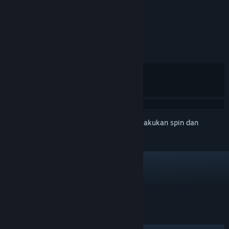
Masuk ke akun kamu sekarang untuk melakukan spin dan
menangkan jackpot!
LINKS & INFO
FEATURES
LANGUAGES