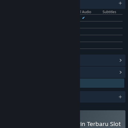
English and 28 more
Interface
Full Audio
Subtitles
English
✔
✔
Czech
✔
Danish
✔
Dutch
✔
Finnish
✔
View Steam Achievements
(1)
View Points Shop Items
(29)
Awards
Situs Slot777 Gacor Maxwin Terbaru Slot