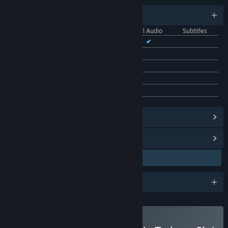
English and 28 more
Interface
Full Audio
Subtitles
English
✔
✔
Czech
✔
Danish
✔
Dutch
✔
Finnish
✔
View Steam Achievements
(1)
View Points Shop Items
(29)
Awards