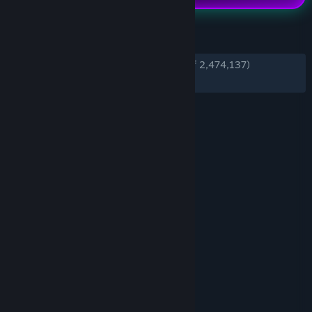
TAGS
REVIEWS
ENGLISH REVIEWS
Very Positive
(86% of 2,474,137)
RECENT:
Very Positive
(84% of 93,528)