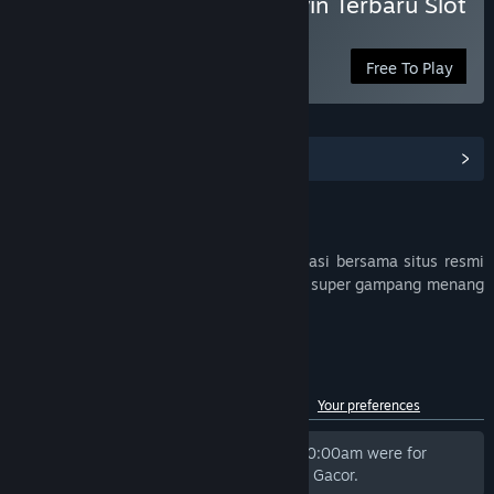
Situs Slot777 Gacor Maxwin Terbaru Slot
Online
Free To Play
View Community Hub
Deskripsi
ASIAPLAY hadir kembali dengan kolaborasi bersama situs resmi
slot777
penyedia game slot online gacor super gampang menang
didukung fitur teknologi slot qris terbaru
Customer reviews for ASIAPLAY
See language breakdown
About user reviews
Your preferences
Reviews written before 31 Jan, 2026 @ 0:00am were for
SLOT777, the legacy version of Situs Slot Gacor.