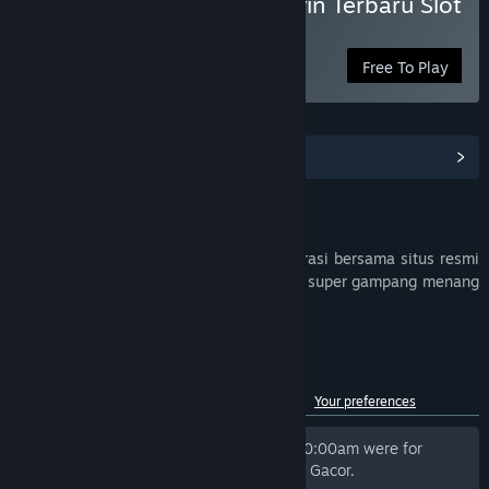
Situs Slot777 Gacor Maxwin Terbaru Slot
Online
Free To Play
View Community Hub
Deskripsi
GASPOL77 hadir kembali dengan kolaborasi bersama situs resmi
slot777
penyedia game slot online gacor super gampang menang
didukung fitur teknologi slot qris terbaru
Customer reviews for GASPOL77
See language breakdown
About user reviews
Your preferences
Reviews written before 31 Jan, 2026 @ 0:00am were for
SLOT777, the legacy version of Situs Slot Gacor.