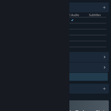
English and 28 more
Interface
Full Audio
Subtitles
English
✔
✔
Czech
✔
Danish
✔
Dutch
✔
Finnish
✔
View Steam Achievements
(1)
View Points Shop Items
(29)
Awards