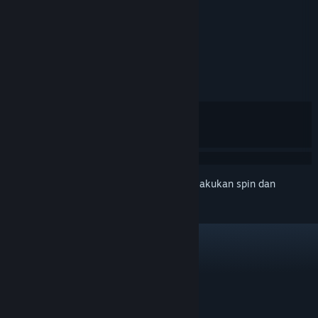
Masuk ke akun kamu sekarang untuk melakukan spin dan
menangkan jackpot!
LINKS & INFO
FEATURES
LANGUAGES