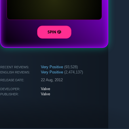
SPIN 🎲
Very Positive
(93,528)
RECENT REVIEWS:
Very Positive
(2,474,137)
ENGLISH REVIEWS:
22 Aug, 2012
RELEASE DATE:
Valve
DEVELOPER:
Valve
PUBLISHER: