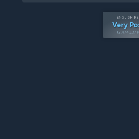
ENGLISH RE
Very Po
(2,474,137 r