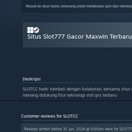
Masuk ke akun kamu sekarang untuk melakukan spin dan menang
Situs Slot777 Gacor Maxwin Terbaru 
Deskripsi
SLOTCC hadir kembali dengan kolaborasi bersama situs
menang didukung fitur teknologi slot qris terbaru
Customer reviews for SLOTCC
Reviews written before 31 Jan, 2026 @ 0:00am were for SLOT777,