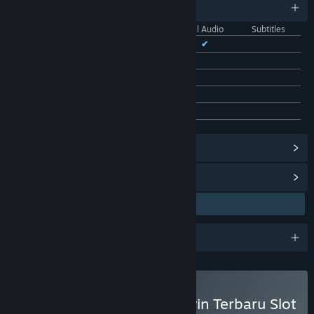
English and 28 more
Interface
Full Audio
Subtitles
English
✔
✔
Czech
✔
Danish
✔
Dutch
✔
Finnish
✔
View Steam Achievements
(1)
View Points Shop Items
(29)
Awards
Situs Slot777 Gacor Maxwin Terbaru Slot