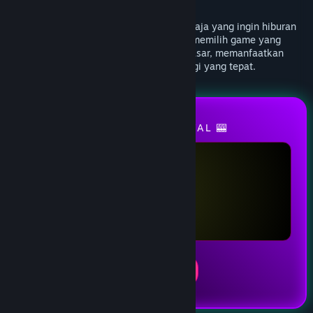
CGK33 menjadi pilihan tepat bagi siapa saja yang ingin hiburan
seru dan santai. Kunci utamanya adalah memilih game yang
sesuai kemampuan, memahami aturan dasar, memanfaatkan
bonus harian, dan bermain dengan strategi yang tepat.
🎰 LUCKY SPIN ROYAL 🎰
SPIN 🎲