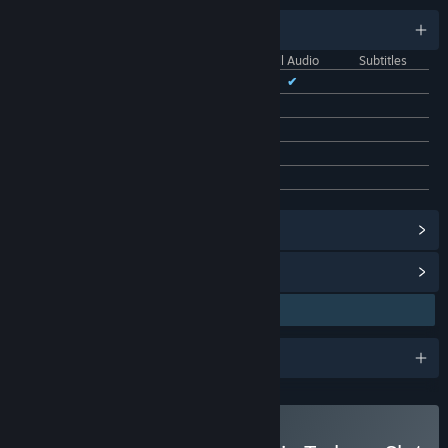
English and 28 more
Interface
Full Audio
Subtitles
English
✔
✔
Czech
✔
Danish
✔
Dutch
✔
Finnish
✔
View Steam Achievements
(1)
View Points Shop Items
(29)
Awards