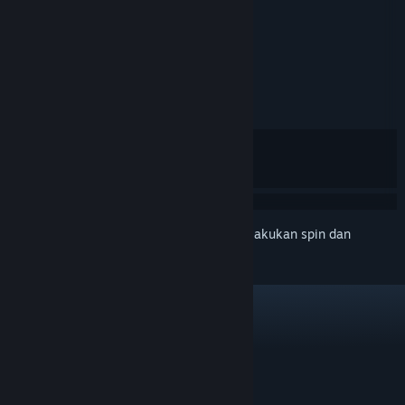
Masuk ke akun kamu sekarang untuk melakukan spin dan
menangkan jackpot!
LINKS & INFO
FEATURES
LANGUAGES