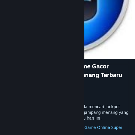
SENOPATI4D: Situs Slot Online Gacor
SLOT777 Super Gampang Menang Terbaru
Developer
Valve
Publisher
Valve
Released
22 Aug, 2012
SENOPATI4D hadir kembali dengan agenda mencari jackpot
permainan slot game online gacor super gampang menang yang
didukung fitur teknologi rtp akurat terbaru hari ini.
SENOPATI4D Agenda Mencari Permainan Game Online Super
Gampang Menang Hari Ini