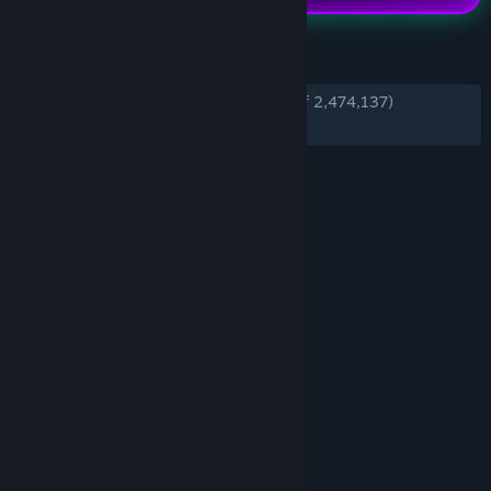
TAGS
REVIEWS
ENGLISH REVIEWS
Very Positive
(86% of 2,474,137)
RECENT:
Very Positive
(84% of 93,528)