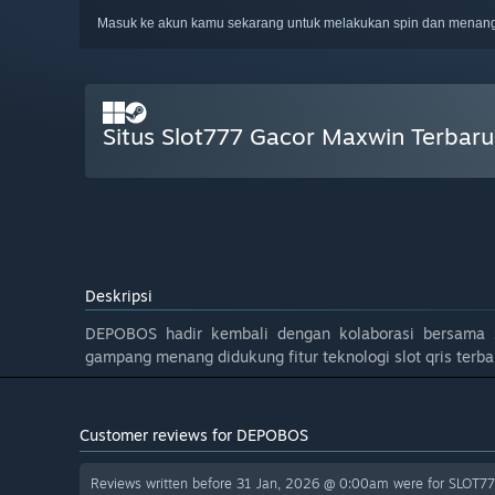
Masuk ke akun kamu sekarang untuk melakukan spin dan menang
Situs Slot777 Gacor Maxwin Terbaru 
Deskripsi
DEPOBOS hadir kembali dengan kolaborasi bersama 
gampang menang didukung fitur teknologi slot qris terba
Customer reviews for DEPOBOS
Reviews written before 31 Jan, 2026 @ 0:00am were for SLOT777,