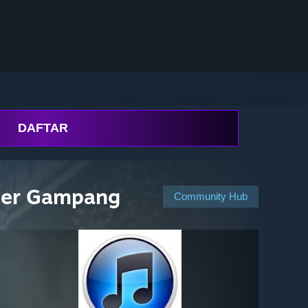
DAFTAR
per Gampang
Community Hub