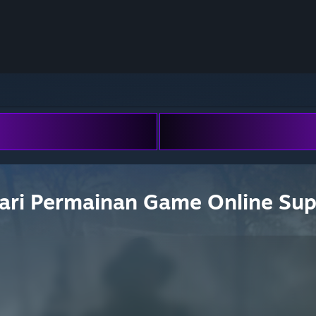
ri Permainan Game Online Su