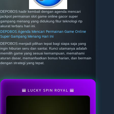
DEPOBOS hadir kembali dengan agenda mencari
jackpot permainan slot game online gacor super
gampang menang yang didukung fitur teknologi rtp
akurat terbaru hari ini.
DEPOBOS Agenda Mencari Permainan Game Online
Super Gampang Menang Hari Ini
DEPOBOS menjadi pilihan tepat bagi siapa saja yang
ingin hiburan seru dan santai. Kunci utamanya adalah
memilih game yang sesuai kemampuan, memahami
aturan dasar, memanfaatkan bonus harian, dan bermain
dengan strategi yang tepat.
🎰 LUCKY SPIN ROYAL 🎰