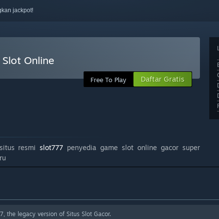
kan jackpot!
Slot Online
Daftar Gratis
Free To Play
situs resmi
slot777
penyedia game slot online gacor super
ru
 the legacy version of Situs Slot Gacor.