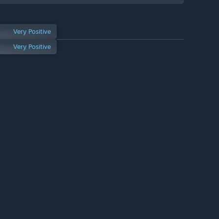
Very Positive
Very Positive