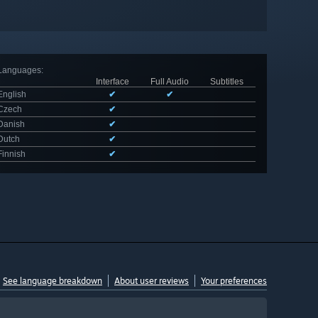
Languages
:
Interface
Full Audio
Subtitles
English
✔
✔
Czech
✔
Danish
✔
Dutch
✔
Finnish
✔
See language breakdown
About user reviews
Your preferences