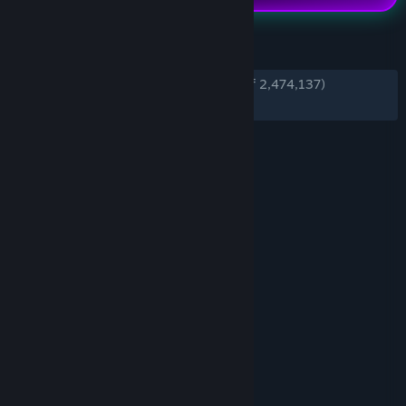
TAGS
REVIEWS
ENGLISH REVIEWS
Very Positive
(86% of 2,474,137)
RECENT:
Very Positive
(84% of 93,528)