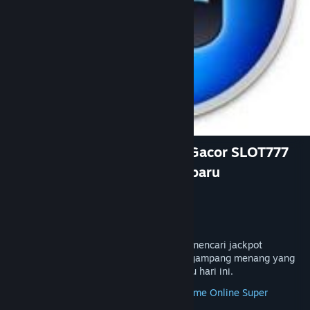
JAMBU33: Situs Slot Online Gacor SLOT777
Super Gampang Menang Terbaru
Developer
Valve
Publisher
Valve
Released
22 Aug, 2012
JAMBU33 hadir kembali dengan agenda mencari jackpot
permainan slot game online gacor super gampang menang yang
didukung fitur teknologi rtp akurat terbaru hari ini.
JAMBU33 Agenda Mencari Permainan Game Online Super
Gampang Menang Hari Ini