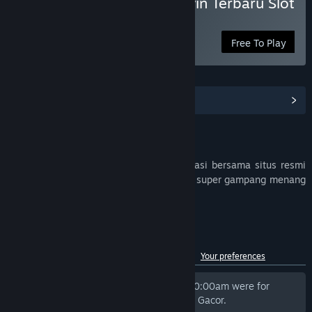
Situs Slot777 Gacor Maxwin Terbaru Slot
Online
Free To Play
View Community Hub
Deskripsi
JAMBU33 hadir kembali dengan kolaborasi bersama situs resmi
slot777
penyedia game slot online gacor super gampang menang
didukung fitur teknologi slot qris terbaru
Customer reviews for JAMBU33
See language breakdown
About user reviews
Your preferences
Reviews written before 31 Jan, 2026 @ 0:00am were for
SLOT777, the legacy version of Situs Slot Gacor.