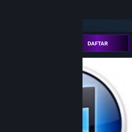
Sign in
Store
Community
LOGIN
DAFTAR
About
Support
Change language
Get the Steam Mobile App
View desktop website