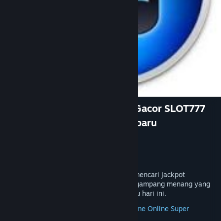
MAXI188: Situs Slot Online Gacor SLOT777
Super Gampang Menang Terbaru
Developer
Valve
Publisher
Valve
Released
22 Aug, 2012
MAXI188 hadir kembali dengan agenda mencari jackpot
permainan slot game online gacor super gampang menang yang
didukung fitur teknologi rtp akurat terbaru hari ini.
MAXI188 Agenda Mencari Permainan Game Online Super
Gampang Menang Hari Ini