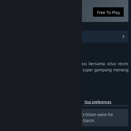
Online
Free To Play
View Community Hub
Deskripsi
MAXI188 hadir kembali dengan kolaborasi bersama situs resmi
slot777
penyedia game slot online gacor super gampang menang
didukung fitur teknologi slot qris terbaru
Customer reviews for MAXI188
See language breakdown
About user reviews
Your preferences
Reviews written before 31 Jan, 2026 @ 0:00am were for
SLOT777, the legacy version of Situs Slot Gacor.