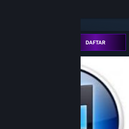
Sign in
Store
Community
LOGIN
DAFTAR
About
Support
Change language
Get the Steam Mobile App
View desktop website