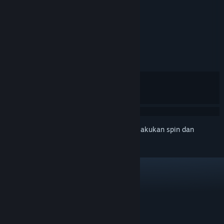
Masuk ke akun kamu sekarang untuk melakukan spin dan
menangkan jackpot!
LINKS & INFO
FEATURES
LANGUAGES