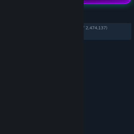
TAGS
REVIEWS
ENGLISH REVIEWS
Very Positive
(86% of 2,474,137)
RECENT:
Very Positive
(84% of 93,528)