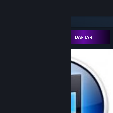
Sign in
Store
Community
LOGIN
DAFTAR
About
Support
Change language
Get the Steam Mobile App
View desktop website