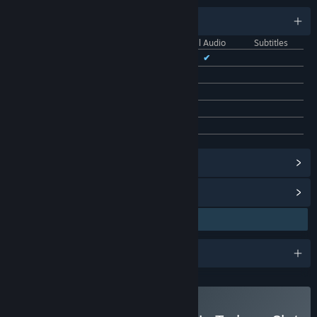
English and 28 more
Interface
Full Audio
Subtitles
English
✔
✔
Czech
✔
Danish
✔
Dutch
✔
Finnish
✔
View Steam Achievements
(1)
View Points Shop Items
(29)
Awards