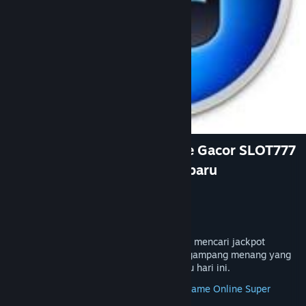
DEWASLOT: Situs Slot Online Gacor SLOT777
Super Gampang Menang Terbaru
Developer
Valve
Publisher
Valve
Released
22 Aug, 2012
DEWASLOT hadir kembali dengan agenda mencari jackpot
permainan slot game online gacor super gampang menang yang
didukung fitur teknologi rtp akurat terbaru hari ini.
DEWASLOT Agenda Mencari Permainan Game Online Super
Gampang Menang Hari Ini