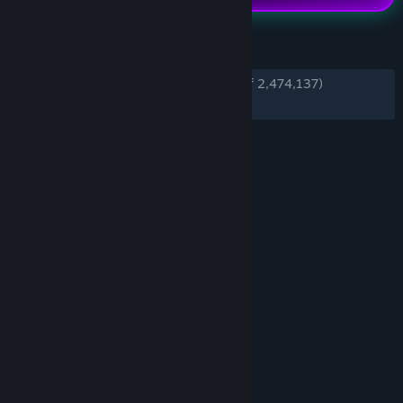
TAGS
REVIEWS
ENGLISH REVIEWS
Very Positive
(86% of 2,474,137)
RECENT:
Very Positive
(84% of 93,528)