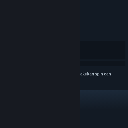
Masuk ke akun kamu sekarang untuk melakukan spin dan
menangkan jackpot!
LINKS & INFO
FEATURES
LANGUAGES