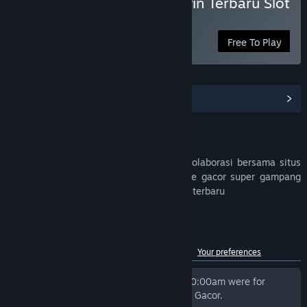
Situs Slot777 Gacor Maxwin Terbaru Slot
Online
Free To Play
View Community Hub
Deskripsi
MASTERPLAY99 hadir kembali dengan kolaborasi bersama situs
resmi
slot777
penyedia game slot online gacor super gampang
menang didukung fitur teknologi slot qris terbaru
Customer reviews for MASTERPLAY99
See language breakdown
About user reviews
Your preferences
Reviews written before 31 Jan, 2026 @ 0:00am were for
SLOT777, the legacy version of Situs Slot Gacor.