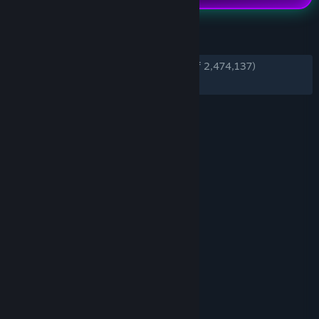
TAGS
REVIEWS
ENGLISH REVIEWS
Very Positive
(86% of 2,474,137)
RECENT:
Very Positive
(84% of 93,528)