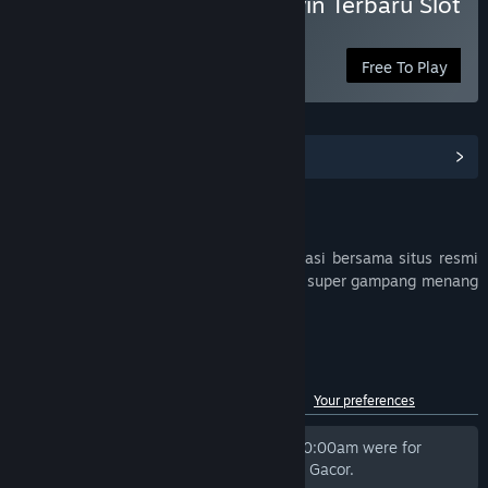
Situs Slot777 Gacor Maxwin Terbaru Slot
Online
Free To Play
View Community Hub
Deskripsi
EXTRAWD hadir kembali dengan kolaborasi bersama situs resmi
slot777
penyedia game slot online gacor super gampang menang
didukung fitur teknologi slot qris terbaru
Customer reviews for EXTRAWD
See language breakdown
About user reviews
Your preferences
Reviews written before 31 Jan, 2026 @ 0:00am were for
SLOT777, the legacy version of Situs Slot Gacor.