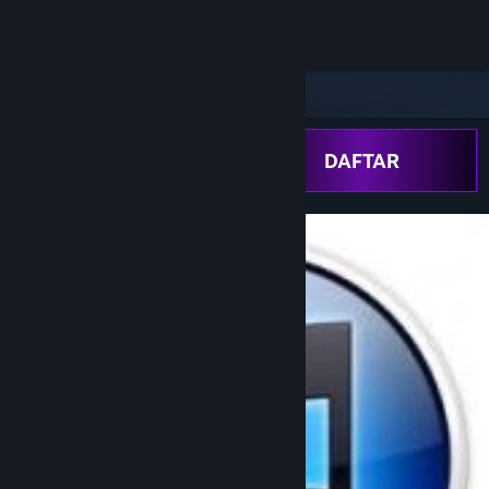
Sign in
Store
Community
LOGIN
DAFTAR
About
Support
Change language
Get the Steam Mobile App
View desktop website