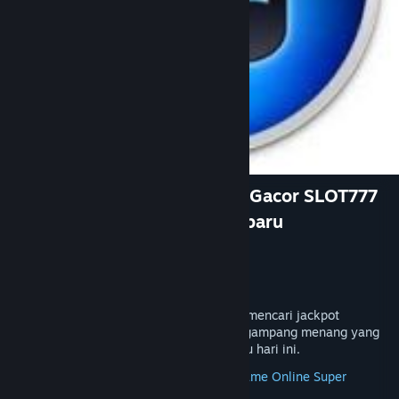
EXTRAWD: Situs Slot Online Gacor SLOT777
Super Gampang Menang Terbaru
Developer
Valve
Publisher
Valve
Released
22 Aug, 2012
EXTRAWD hadir kembali dengan agenda mencari jackpot
permainan slot game online gacor super gampang menang yang
didukung fitur teknologi rtp akurat terbaru hari ini.
EXTRAWD Agenda Mencari Permainan Game Online Super
Gampang Menang Hari Ini