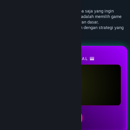
EXTRAWD menjadi pilihan tepat bagi siapa saja yang ingin
hiburan seru dan santai. Kunci utamanya adalah memilih game
yang sesuai kemampuan, memahami aturan dasar,
memanfaatkan bonus harian, dan bermain dengan strategi yang
tepat.
🎰 LUCKY SPIN ROYAL 🎰
SPIN 🎲