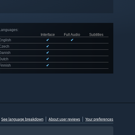
Languages
:
Interface
Full Audio
Subtitles
English
✔
✔
Czech
✔
Danish
✔
Dutch
✔
Finnish
✔
See language breakdown
About user reviews
Your preferences