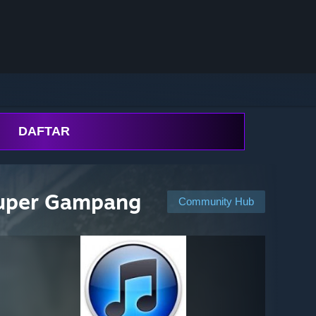
DAFTAR
Super Gampang
Community Hub