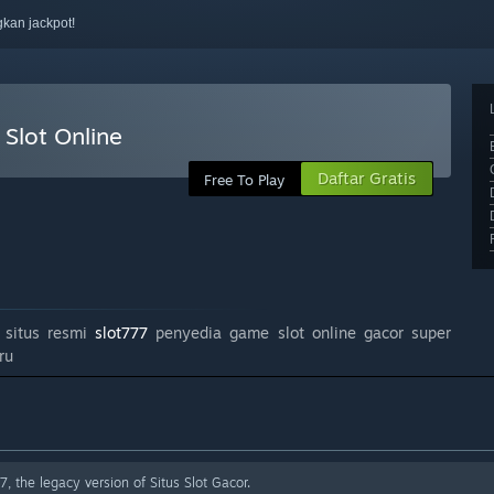
kan jackpot!
Slot Online
Daftar Gratis
Free To Play
 situs resmi
slot777
penyedia game slot online gacor super
ru
 the legacy version of Situs Slot Gacor.