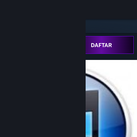
Sign in
Store
Community
LOGIN
DAFTAR
About
Support
Change language
Get the Steam Mobile App
View desktop website