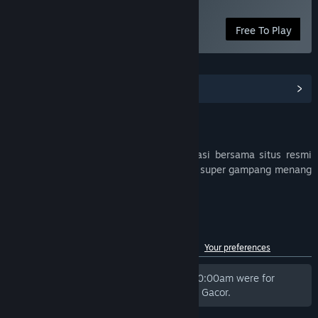
Online
Free To Play
View Community Hub
Deskripsi
EDITOTO hadir kembali dengan kolaborasi bersama situs resmi
slot777
penyedia game slot online gacor super gampang menang
didukung fitur teknologi slot qris terbaru
Customer reviews for EDITOTO
See language breakdown
About user reviews
Your preferences
Reviews written before 31 Jan, 2026 @ 0:00am were for
SLOT777, the legacy version of Situs Slot Gacor.