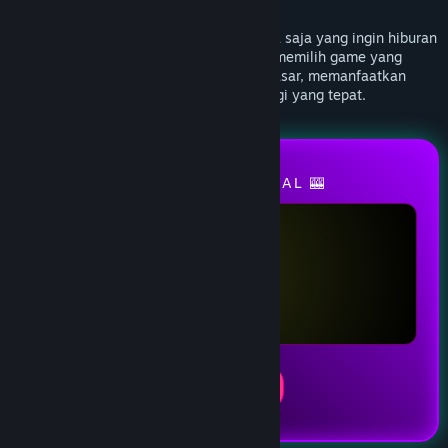
EDITOTO menjadi pilihan tepat bagi siapa saja yang ingin hiburan
seru dan santai. Kunci utamanya adalah memilih game yang
sesuai kemampuan, memahami aturan dasar, memanfaatkan
bonus harian, dan bermain dengan strategi yang tepat.
🎰 LUCKY SPIN ROYAL 🎰
SPIN 🎲