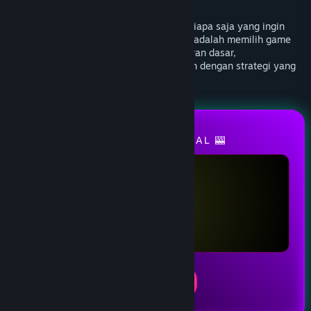
KAWANHOKI menjadi pilihan tepat bagi siapa saja yang ingin
hiburan seru dan santai. Kunci utamanya adalah memilih game
yang sesuai kemampuan, memahami aturan dasar,
memanfaatkan bonus harian, dan bermain dengan strategi yang
tepat.
🎰 LUCKY SPIN ROYAL 🎰
SPIN 🎲