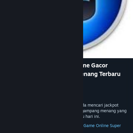
KAWANHOKI: Situs Slot Online Gacor
SLOT777 Super Gampang Menang Terbaru
Developer
Valve
Publisher
Valve
Released
22 Aug, 2012
KAWANHOKI hadir kembali dengan agenda mencari jackpot
permainan slot game online gacor super gampang menang yang
didukung fitur teknologi rtp akurat terbaru hari ini.
KAWANHOKI Agenda Mencari Permainan Game Online Super
Gampang Menang Hari Ini