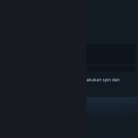
Masuk ke akun kamu sekarang untuk melakukan spin dan
menangkan jackpot!
LINKS & INFO
FEATURES
LANGUAGES