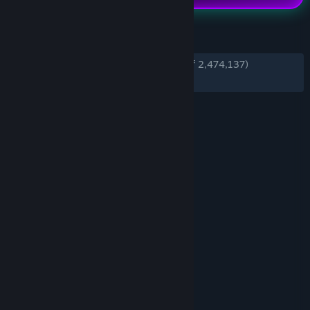
TAGS
REVIEWS
ENGLISH REVIEWS
Very Positive
(86% of 2,474,137)
RECENT:
Very Positive
(84% of 93,528)