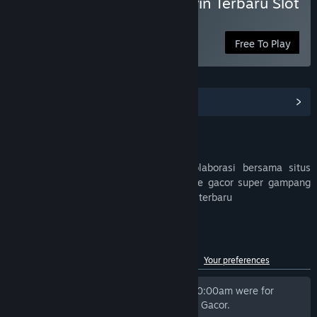
Situs Slot777 Gacor Maxwin Terbaru Slot
Online
Free To Play
View Community Hub
Deskripsi
KAWANHOKI hadir kembali dengan kolaborasi bersama situs
resmi
slot777
penyedia game slot online gacor super gampang
menang didukung fitur teknologi slot qris terbaru
Customer reviews for KAWANHOKI
See language breakdown
About user reviews
Your preferences
Reviews written before 31 Jan, 2026 @ 0:00am were for
SLOT777, the legacy version of Situs Slot Gacor.