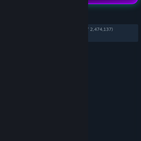
TAGS
REVIEWS
ENGLISH REVIEWS
Very Positive
(86% of 2,474,137)
RECENT:
Very Positive
(84% of 93,528)