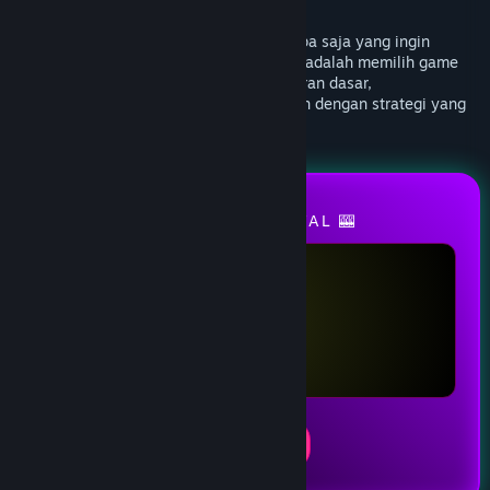
DEWA200 menjadi pilihan tepat bagi siapa saja yang ingin
hiburan seru dan santai. Kunci utamanya adalah memilih game
yang sesuai kemampuan, memahami aturan dasar,
memanfaatkan bonus harian, dan bermain dengan strategi yang
tepat.
🎰 LUCKY SPIN ROYAL 🎰
SPIN 🎲