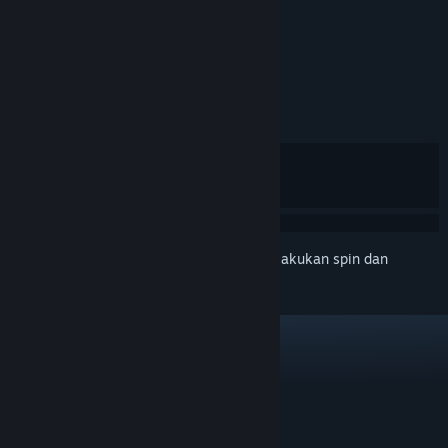
Masuk ke akun kamu sekarang untuk melakukan spin dan
menangkan jackpot!
LINKS & INFO
FEATURES
LANGUAGES