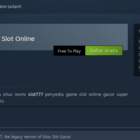
kan jackpot!
Slot Online
Daftar Gratis
Free To Play
 situs resmi
slot777
penyedia game slot online gacor super
ru
 the legacy version of Situs Slot Gacor.