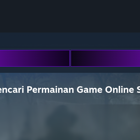
cari Permainan Game Online 