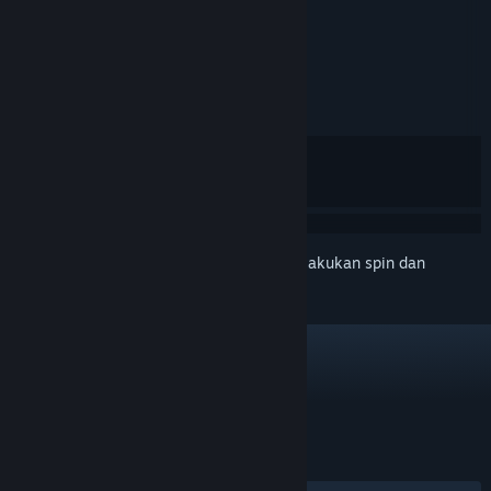
Masuk ke akun kamu sekarang untuk melakukan spin dan
menangkan jackpot!
LINKS & INFO
FEATURES
LANGUAGES