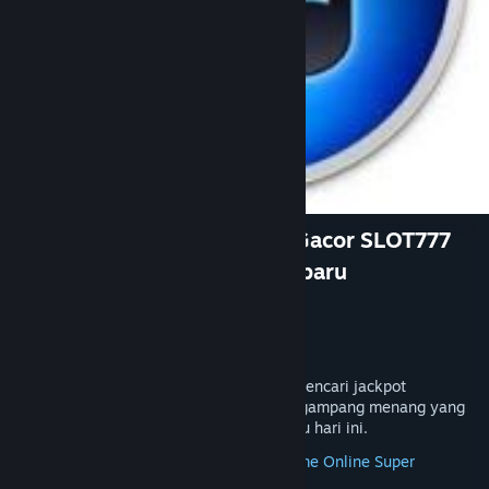
API5000: Situs Slot Online Gacor SLOT777
Super Gampang Menang Terbaru
Developer
Valve
Publisher
Valve
Released
22 Aug, 2012
API5000 hadir kembali dengan agenda mencari jackpot
permainan slot game online gacor super gampang menang yang
didukung fitur teknologi rtp akurat terbaru hari ini.
API5000 Agenda Mencari Permainan Game Online Super
Gampang Menang Hari Ini