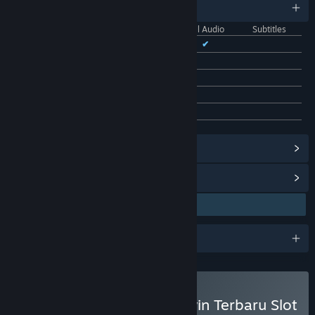
English and 28 more
Interface
Full Audio
Subtitles
English
✔
✔
Czech
✔
Danish
✔
Dutch
✔
Finnish
✔
View Steam Achievements
(1)
View Points Shop Items
(29)
Awards
Situs Slot777 Gacor Maxwin Terbaru Slot