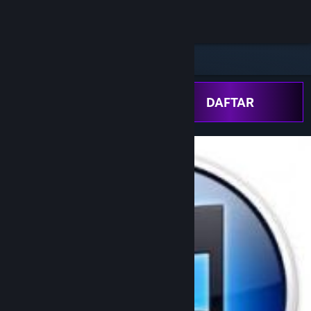
Sign in
Store
Community
LOGIN
DAFTAR
About
Support
Change language
Get the Steam Mobile App
View desktop website