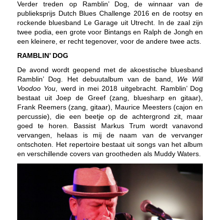
Verder treden op Ramblin’ Dog, de winnaar van de
publieksprijs Dutch Blues Challenge 2016 en de rootsy en
rockende bluesband Le Garage uit Utrecht. In de zaal zijn
twee podia, een grote voor Bintangs en Ralph de Jongh en
een kleinere, er recht tegenover, voor de andere twee acts.
RAMBLIN’ DOG
De avond wordt geopend met de akoestische bluesband
Ramblin’ Dog. Het debuutalbum van de band,
We Will
Voodoo You
, werd in mei 2018 uitgebracht. Ramblin’ Dog
bestaat uit Joep de Greef (zang, bluesharp en gitaar),
Frank Reemers (zang, gitaar), Maurice Meesters (cajon en
percussie), die een beetje op de achtergrond zit, maar
goed te horen. Bassist Markus Trum wordt vanavond
vervangen, helaas is mij de naam van de vervanger
ontschoten. Het repertoire bestaat uit songs van het album
en verschillende covers van grootheden als Muddy Waters.