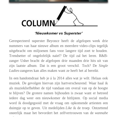
‘Nieuwkomer vs Superster’
Gerespecteerd superster Beyonce heeft de afgelopen week drie
nummers van haar nieuwe album en meerdere video-clips tegelijk
uitgebracht om miljoenen fans voor langere tijd zoet te houden.
Trendsetter of ongelofelijk naïef? De tijd zal het leren. R&B-
zanger Usher bracht de afgelopen drie maanden drie hits uit van
zijn laatste album. Dat is een groot verschil. Toch? De
Single
Ladies
-zangeres kan alles maken want ze heeft het al bereikt.
In een handomdraai heb je á la 2014 alles wat je wilt. Helaas ook
muziek. De gevolgen hiervan zijn hartverscheurend. Waar haal ik
als muziekliefhebber de tijd vandaan om overal van op de hoogte
te blijven? De grotere namen bijhouden is zwaar want er betreed
iedere dag weer een nieuwkomer de hitlijsten. Op social media
word ik doodgegooid met de vraag om opkomende artiesten een
duimpje op te geven. Uit medelijden
Like
ik de troep. Ontzettend
oneerlijk maar het bevordert het zelfvertrouwen van de
wannabe