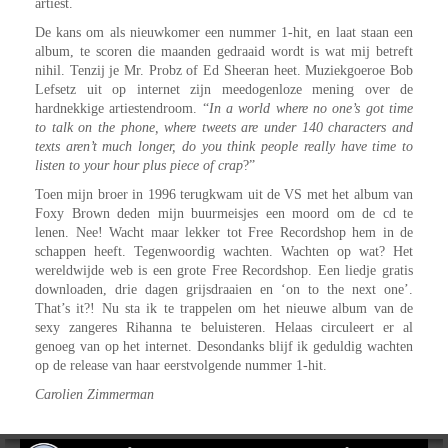
artiest.
De kans om als nieuwkomer een nummer 1-hit, en laat staan een
album, te scoren die maanden gedraaid wordt is wat mij betreft
nihil. Tenzij je Mr. Probz of Ed Sheeran heet. Muziekgoeroe Bob
Lefsetz uit op internet zijn meedogenloze mening over de
hardnekkige artiestendroom. “
In a world where no one’s got time
to talk on the phone, where tweets are under 140 characters and
texts aren’t much longer, do you think people really have time to
listen to your hour plus piece of crap
?”
Toen mijn broer in 1996 terugkwam uit de VS met het album van
Foxy Brown deden mijn buurmeisjes een moord om de cd te
lenen. Nee! Wacht maar lekker tot Free Recordshop hem in de
schappen heeft. Tegenwoordig wachten. Wachten op wat? Het
wereldwijde web is een grote Free Recordshop. Een liedje gratis
downloaden, drie dagen grijsdraaien en ‘on to the next one’.
That’s it?! Nu sta ik te trappelen om het nieuwe album van de
sexy zangeres Rihanna te beluisteren. Helaas circuleert er al
genoeg van op het internet. Desondanks blijf ik geduldig wachten
op de release van haar eerstvolgende nummer 1-hit.
Carolien Zimmerman