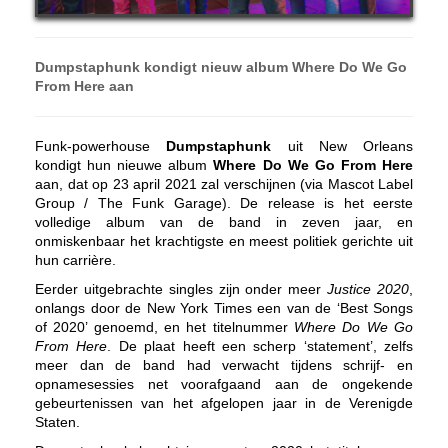
Dumpstaphunk kondigt nieuw album Where Do We Go
From Here aan
Funk-powerhouse
Dumpstaphunk
uit New Orleans
kondigt hun nieuwe album
Where Do We Go From Here
aan, dat op 23 april 2021 zal verschijnen (via Mascot Label
Group / The Funk Garage). De release is het eerste
volledige album van de band in zeven jaar, en
onmiskenbaar het krachtigste en meest politiek gerichte uit
hun carrière.
Eerder uitgebrachte singles zijn onder meer
Justice 2020
,
onlangs door de New York Times een van de ‘Best Songs
of 2020’ genoemd, en het titelnummer
Where Do We Go
From Here
. De plaat heeft een scherp ‘statement’, zelfs
meer dan de band had verwacht tijdens schrijf- en
opnamesessies net voorafgaand aan de ongekende
gebeurtenissen van het afgelopen jaar in de Verenigde
Staten.