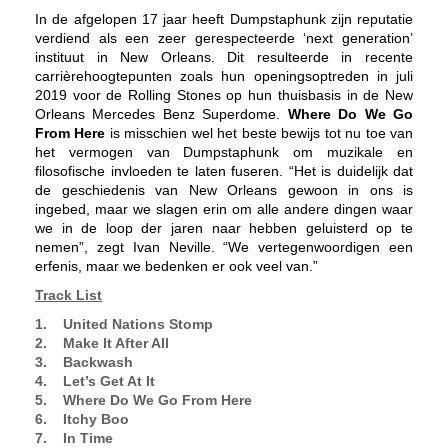
In de afgelopen 17 jaar heeft Dumpstaphunk zijn reputatie
verdiend als een zeer gerespecteerde ‘next generation’
instituut in New Orleans. Dit resulteerde in recente
carrièrehoogtepunten zoals hun openingsoptreden in juli
2019 voor de Rolling Stones op hun thuisbasis in de New
Orleans Mercedes Benz Superdome.
Where Do We Go
From Here
is misschien wel het beste bewijs tot nu toe van
het vermogen van Dumpstaphunk om muzikale en
filosofische invloeden te laten fuseren. “Het is duidelijk dat
de geschiedenis van New Orleans gewoon in ons is
ingebed, maar we slagen erin om alle andere dingen waar
we in de loop der jaren naar hebben geluisterd op te
nemen”, zegt Ivan Neville. “We vertegenwoordigen een
erfenis, maar we bedenken er ook veel van.”
Track List
1. United Nations Stomp
2. Make It After All
3. Backwash
4. Let’s Get At It
5. Where Do We Go From Here
6. Itchy Boo
7. In Time