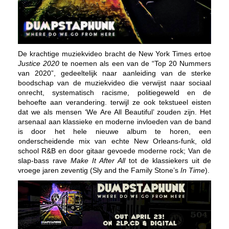
De krachtige muziekvideo bracht de New York Times ertoe
Justice 2020
te noemen als een van de “Top 20 Nummers
van 2020”, gedeeltelijk naar aanleiding van de sterke
boodschap van de muziekvideo die verwijst naar sociaal
onrecht, systematisch racisme, politiegeweld en de
behoefte aan verandering. terwijl ze ook tekstueel eisten
dat we als mensen ‘We Are All Beautiful’ zouden zijn. Het
arsenaal aan klassieke en moderne invloeden van de band
is door het hele nieuwe album te horen, een
onderscheidende mix van echte New Orleans-funk, old
school R&B en door gitaar gevoede moderne rock; Van de
slap-bass rave
Make It After All
tot de klassiekers uit de
vroege jaren zeventig (Sly and the Family Stone’s
In Time
).