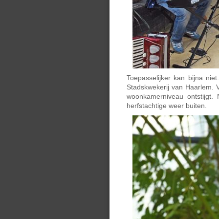
Toepasselijker kan bijna n
Stadskwekerij van Haarlem. 
woonkamerniveau ontstijgt. 
herfstachtige weer buiten.