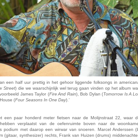
n een half uur prettig in het gehoor liggende folksongs in americana 
w Street
) die we waarschijnlijk wel terug gaan vinden op het album w
jvoorbeeld James Taylor (
Fire And Rain
), Bob Dylan (
Tomorrow Is A L
 House (
Four Seasons In One Day
).’
et een paar honderd meter fietsen naar de Molijnstraat 22, waar 
hebben verplaatst van de oefenruimte boven naar de woonkam
als podium met daarop een wirwar van snoeren. Marcel Anderssen (
dam (gitaar, synthesizer) rechts, Frank van Huizen (drums) middenacht