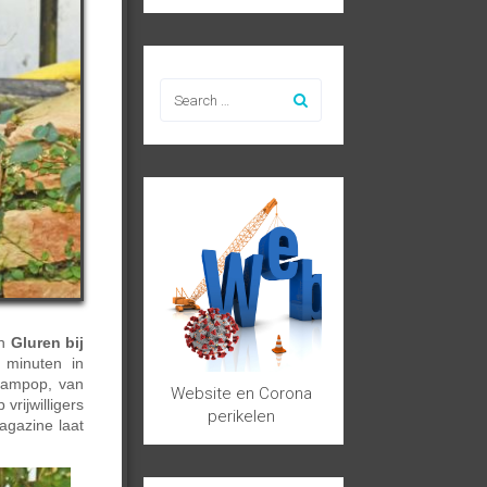
an
Gluren bij
 minuten in
reampop, van
Website en Corona
vrijwilligers
perikelen
agazine laat