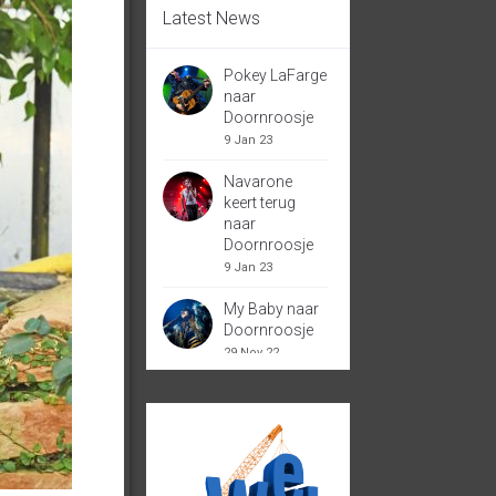
Latest News
Pokey LaFarge
naar
Doornroosje
9 Jan 23
Navarone
keert terug
naar
Doornroosje
9 Jan 23
My Baby naar
Doornroosje
29 Nov 22