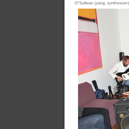
O”Sullivan (zang, synthesizer