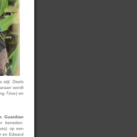
stijl. Deels
aaraan wordt
ong Time
) en
de
Guardian
er beneden.
bas) op een
er en Edward