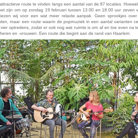
ttractieve route te vinden langs een aantal van de 87 locaties. Hoewel
et zijn om op zondag 19 februari tussen 13.00 en 18.00 uur zeven v
kiezen wij voor een wat meer relaxte aanpak. Geen sprookjes over
ten, maar een route waarin de popmuziek in een aantal varianten cen
vier optredens, zodat er ook nog wat ruimte is om af en toe even na t
stheren en -vrouwen. Een route die begint aan de rand van Haarlem.