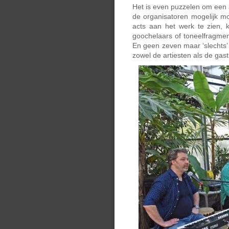
Het is even puzzelen om een a
de organisatoren mogelijk mo
acts aan het werk te zien, 
goochelaars of toneelfragmen
En geen zeven maar ‘slechts’ 
zowel de artiesten als de ga