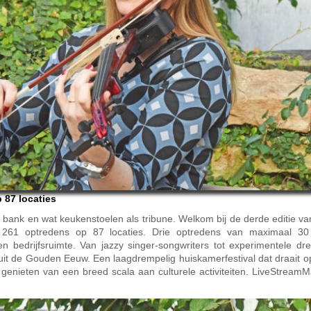
 87 locaties
e bank en wat keukenstoelen als tribune. Welkom bij de derde editie v
61 optredens op 87 locaties. Drie optredens van maximaal 30
 bedrijfsruimte. Van jazzy singer-songwriters tot experimentele d
uit de Gouden Eeuw. Een laagdrempelig huiskamerfestival dat draait op 
enieten van een breed scala aan culturele activiteiten. LiveStreamM