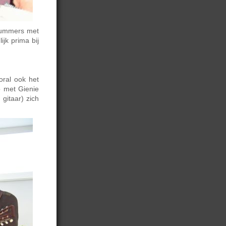
 nummers met
jk prima bij
oral ook het
 met Gienie
 gitaar) zich