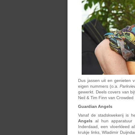
Dus jassen uit en genieten va
eigen nummers (o.a.
Parkvie
gewerkt. Deels covers van bi
Neil & Tim Finn van Crowded
Guardian Angels
Vanaf de stadskwekerij is h
Angels
al hun apparatuur 
Inderdaad, een vloerkleed 
krukje links, Wladimir Duijn