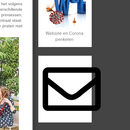
 het volgens
erschillende
 prinsessen,
traal staat.
e praten met
Website en Corona
perikelen