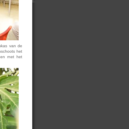
nkas van de
mschoots het
men met het