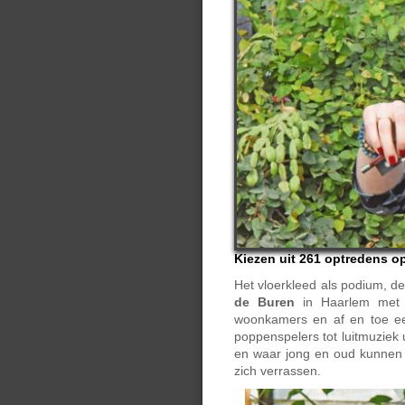
Kiezen uit 261 optredens op
Het vloerkleed als podium, d
de Buren
in Haarlem met 2
woonkamers en af en toe een
poppenspelers tot luitmuziek 
en waar jong en oud kunnen g
zich verrassen.