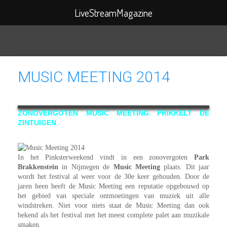
Search
LiveStreamMagazine
for:
MUSIC MEETING 2014
ZONOVERGOTEN MUSIC MEETING PRIKKELT DE
ZINTUIGEN
In het Pinksterweekend vindt in een zonovergoten
Park
Brakkenstein
in Nijmegen de
Music Meeting
plaats. Dit jaar
wordt het festival al weer voor de 30e keer gehouden. Door de
jaren heen heeft de Music Meeting een reputatie opgebouwd op
het gebied van speciale ontmoetingen van muziek uit alle
windstreken. Niet voor niets staat de Music Meeting dan ook
bekend als het festival met het meest complete palet aan muzikale
smaken.