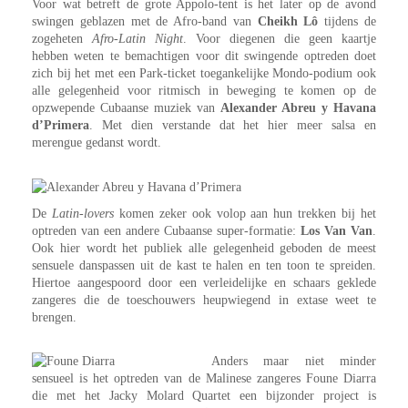
Voor wat betreft de grote Appolo-tent is het later op de avond
swingen geblazen met de Afro-band van
Cheikh Lô
tijdens de
zogeheten
Afro-Latin Night
. Voor diegenen die geen kaartje
hebben weten te bemachtigen voor dit swingende optreden doet
zich bij het met een Park-ticket toegankelijke Mondo-podium ook
alle gelegenheid voor ritmisch in beweging te komen op de
opzwepende Cubaanse muziek van
Alexander Abreu y Havana
d’Primera
. Met dien verstande dat het hier meer salsa en
merengue gedanst wordt.
De
Latin-lovers
komen zeker ook volop aan hun trekken bij het
optreden van een andere Cubaanse super-formatie:
Los Van Van
.
Ook hier wordt het publiek alle gelegenheid geboden de meest
sensuele danspassen uit de kast te halen en ten toon te spreiden.
Hiertoe aangespoord door een verleidelijke en schaars geklede
zangeres die de toeschouwers heupwiegend in extase weet te
brengen.
Anders maar niet minder
sensueel is het optreden van de Malinese zangeres Foune Diarra
die met het Jacky Molard Quartet een bijzonder project is