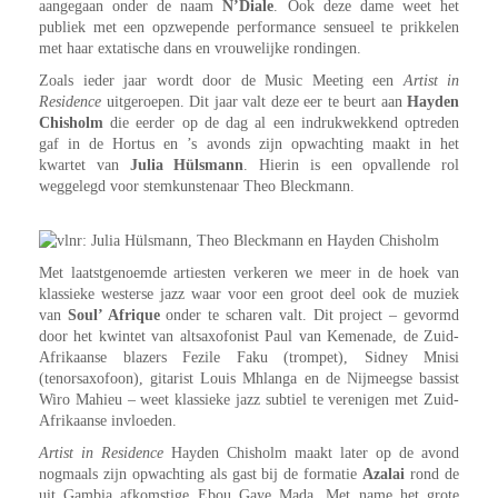
aangegaan onder de naam
N’Diale
. Ook deze dame weet het
publiek met een opzwepende performance sensueel te prikkelen
met haar extatische dans en vrouwelijke rondingen.
Zoals ieder jaar wordt door de Music Meeting een
Artist in
Residence
uitgeroepen. Dit jaar valt deze eer te beurt aan
Hayden
Chisholm
die eerder op de dag al een indrukwekkend optreden
gaf in de Hortus en ’s avonds zijn opwachting maakt in het
kwartet van
Julia Hülsmann
. Hierin is een opvallende rol
weggelegd voor stemkunstenaar Theo Bleckmann.
Met laatstgenoemde artiesten verkeren we meer in de hoek van
klassieke westerse jazz waar voor een groot deel ook de muziek
van
Soul’ Afrique
onder te scharen valt. Dit project – gevormd
door het kwintet van altsaxofonist Paul van Kemenade, de Zuid-
Afrikaanse blazers Fezile Faku (trompet), Sidney Mnisi
(tenorsaxofoon), gitarist Louis Mhlanga en de Nijmeegse bassist
Wiro Mahieu – weet klassieke jazz subtiel te verenigen met Zuid-
Afrikaanse invloeden.
Artist in Residence
Hayden Chisholm maakt later op de avond
nogmaals zijn opwachting als gast bij de formatie
Azalai
rond de
uit Gambia afkomstige Ebou Gaye Mada. Met name het grote