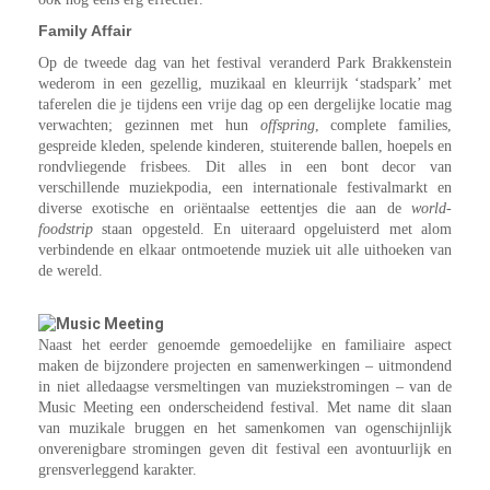
Family Affair
Op de tweede dag van het festival veranderd Park Brakkenstein
wederom in een gezellig, muzikaal en kleurrijk ‘stadspark’ met
taferelen die je tijdens een vrije dag op een dergelijke locatie mag
verwachten; gezinnen met hun
offspring
, complete families,
gespreide kleden, spelende kinderen, stuiterende ballen, hoepels en
rondvliegende frisbees. Dit alles in een bont decor van
verschillende muziekpodia, een internationale festivalmarkt en
diverse exotische en oriëntaalse eettentjes die aan de
world-
foodstrip
staan opgesteld. En uiteraard opgeluisterd met alom
verbindende en elkaar ontmoetende muziek uit alle uithoeken van
de wereld.
Naast het eerder genoemde gemoedelijke en familiaire aspect
maken de bijzondere projecten en samenwerkingen – uitmondend
in niet alledaagse versmeltingen van muziekstromingen – van de
Music Meeting een onderscheidend festival. Met name dit slaan
van muzikale bruggen en het samenkomen van ogenschijnlijk
onverenigbare stromingen geven dit festival een avontuurlijk en
grensverleggend karakter.