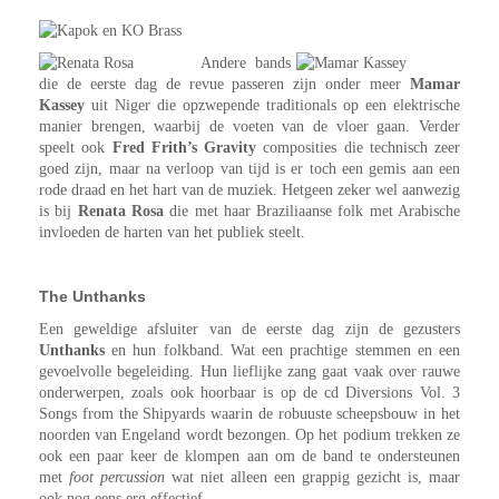
Andere bands
die de eerste dag de revue passeren zijn onder meer
Mamar
Kassey
uit Niger die opzwepende traditionals op een elektrische
manier brengen, waarbij de voeten van de vloer gaan. Verder
speelt ook
Fred Frith’s Gravity
composities die technisch zeer
goed zijn, maar na verloop van tijd is er toch een gemis aan een
rode draad en het hart van de muziek. Hetgeen zeker wel aanwezig
is bij
Renata Rosa
die met haar Braziliaanse folk met Arabische
invloeden de harten van het publiek steelt.
The Unthanks
Een geweldige afsluiter van de eerste dag zijn de gezusters
Unthanks
en hun folkband. Wat een prachtige stemmen en een
gevoelvolle begeleiding. Hun lieflijke zang gaat vaak over rauwe
onderwerpen, zoals ook hoorbaar is op de cd Diversions Vol. 3
Songs from the Shipyards waarin de robuuste scheepsbouw in het
noorden van Engeland wordt bezongen. Op het podium trekken ze
ook een paar keer de klompen aan om de band te ondersteunen
met
foot percussion
wat niet alleen een grappig gezicht is, maar
ook nog eens erg effectief.