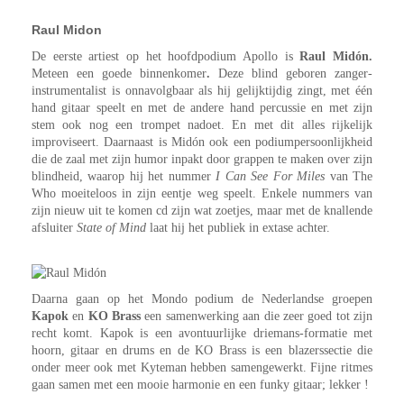
Raul Midon
De eerste artiest op het hoofdpodium Apollo is
Raul Midón.
Meteen een goede binnenkomer
.
Deze blind geboren zanger-
instrumentalist is onnavolgbaar als hij gelijktijdig zingt, met één
hand gitaar speelt en met de andere hand percussie en met zijn
stem ook nog een trompet nadoet. En met dit alles rijkelijk
improviseert. Daarnaast is Midón ook een podiumpersoonlijkheid
die de zaal met zijn humor inpakt door grappen te maken over zijn
blindheid, waarop hij het nummer
I Can See For Miles
van The
Who moeiteloos in zijn eentje weg speelt. Enkele nummers van
zijn nieuw uit te komen cd zijn wat zoetjes, maar met de knallende
afsluiter
State of Mind
laat hij het publiek in extase achter.
Daarna gaan op het Mondo podium de Nederlandse groepen
Kapok
en
KO Brass
een samenwerking aan die zeer goed tot zijn
recht komt. Kapok is een avontuurlijke driemans-formatie met
hoorn, gitaar en drums en de KO Brass is een blazerssectie die
onder meer ook met Kyteman hebben samengewerkt. Fijne ritmes
gaan samen met een mooie harmonie en een funky gitaar; lekker !