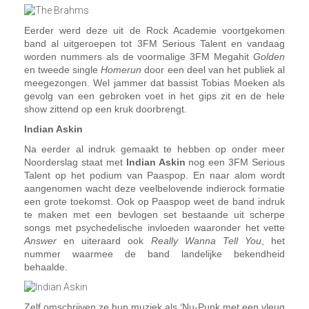
Eerder werd deze uit de Rock Academie voortgekomen
band al uitgeroepen tot 3FM Serious Talent en vandaag
worden nummers als de voormalige 3FM Megahit
Golden
en tweede single
Homerun
door een deel van het publiek al
meegezongen. Wel jammer dat bassist Tobias Moeken als
gevolg van een gebroken voet in het gips zit en de hele
show zittend op een kruk doorbrengt.
Indian Askin
Na eerder al indruk gemaakt te hebben op onder meer
Noorderslag staat met
Indian Askin
nog een 3FM Serious
Talent op het podium van Paaspop. En naar alom wordt
aangenomen wacht deze veelbelovende indierock formatie
een grote toekomst. Ook op Paaspop weet de band indruk
te maken met een bevlogen set bestaande uit scherpe
songs met psychedelische invloeden waaronder het vette
Answer
en uiteraard ook
Really Wanna Tell You
, het
nummer waarmee de band landelijke bekendheid
behaalde.
Zelf omschrijven ze hun muziek als ‘Nu-Punk met een vleug