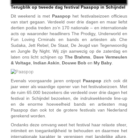
Terugblik op tweede dag festival Paaspop in Schijndel
Dit weekend is met
Paaspop
het festivalseizoen officieus
van start gegaan. Verdeeld over drie dagen en maar liefst
dertien podia treden zo’n 170 nationale – en internationale
acts op waaronder headliners The Prodigy, Underworld en
Fun Loving Crminals en bands en artiesten als Che
Sudaka, Jett Rebel, De Staat, De Jeugd van Tegenwoordig
en Jungle By Night. Wij zijn aanwezig op de zaterdag en
laten ons licht schijnen op
The Brahms
,
Dave Vermeulen
& Voltage
,
Indian Askin
,
Douwe Bob
en
My Baby
.
Evenals voorgaande jaren ontpopt
Paaspop
zich ook dit
jaar weer als waardige opener van het festivalseizoen. Met
de ruim 65.000 bezoekers die verdeeld over drie dagen het
festival in Schijndel bezoeken, de indrukwekkende line-up
en de enorme hoeveelheid bands en artiesten mag
Paaspop dan ook tot de grotere festivals van Nederland
gerekend worden.
Ondanks deze omvang weet het festival haar relaxte sfeer,
intimiteit en toegankelijkheid te behouden en daarmee het
internationale karakter te verenigen met landelijke allure.