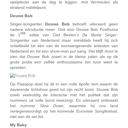
spelplezier aan de dag te leggen, met Vermeulen als
stralend middelpunt.
Douwe Bob
Singer-songwriter
Douwe Bob
behoeft uiteraard geen
nadere introductie meer. Ooit won Douwe Bob Posthuma
ste
de 1
editie van Giel Beelen’s
De Beste Singer-
Songwriter van Nederland
maar inmiddels heeft hij zich
ontwikkeld tot één van de toonaangevende artiesten van
Nederland en tot een show-man pur sang. Het blijft mooi te
zien dat Douwe Bob zowel in de kleine zalen als op de
grote podia een zelfde enthousiasme ten toon weet te
spreiden.
Op Paaspop doet hij dit in een volle Apollo tent waarin de
daverende lichtshow goed tot zijn recht komt. Douwe Bob
zoekt veelvuldig de interactie met het publiek dat zijn
nummers uit volle borst meezingt. En uiteraard ontbreekt
het nummer
Slow Down
, waarmee hij ons land
vertegenwoordigt op het komende Eurovisie Songfestival,
niet aan de set-list.
My Baby