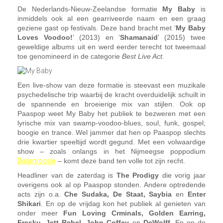
De Nederlands-Nieuw-Zeelandse formatie
My Baby
is
inmiddels ook al een gearriveerde naam en een graag
geziene gast op festivals. Deze band bracht met ‘
My Baby
Loves Voodoo!
’ (2013) en ‘
Shamanaid
’ (2015) twee
geweldige albums uit en werd eerder terecht tot tweemaal
toe genomineerd in de categorie
Best Live Act.
Een live-show van deze formatie is steevast een muzikale
psychedelische trip waarbij de kracht overduidelijk schuilt in
de spannende en broeierige mix van stijlen. Ook op
Paaspop weet My Baby het publiek te bezweren met een
lyrische mix van swamp-voodoo-blues, soul, funk, gospel,
boogie en trance. Wel jammer dat hen op Paaspop slechts
drie kwartier speeltijd wordt gegund. Met een volwaardige
show – zoals onlangs in het Nijmeegse poppodium
Doornroosje
– komt deze band ten volle tot zijn recht.
Headliner van de zaterdag is
The Prodigy
die vorig jaar
overigens ook al op Paaspop stonden. Andere optredende
acts zijn o.a.
Che Sudaka, De Staat, Saybia
en
Enter
Shikari
. En op de vrijdag kon het publiek al genieten van
onder meer
Fun Loving Crminals, Golden Earring,
Fresku, Jett Rebel, John Coffey
en
DeWolff
. En op de