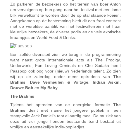
Zo parkeren de bezoekers op het terrein van boer Anton
om vervolgens op hun gang naar het festival met een lome
blik verwelkomt te worden door de op stal staande koeien.
Aangekomen op de bestemming biedt dit een fraai contrast
met de wereldse aanblik van het festivalterrein met haar
kleurrijke bezoekers, de diverse podia en de vele exotische
kraampjes en World Food & Drinks.
Een zelfde diversiteit zien we terug in de programmering
want naast grote internationale acts als The Prodigy,
Underworld, Fun Loving Crminals en Che Sudaka heeft
Paaspop ook oog voor (nieuw) Nederlands talent. Zo zien
wij op de zaterdag onder meer optredens van
The
Brahms
,
Dave Vermeulen & Voltage
,
Indian Askin,
Douwe Bob
en
My Baby
.
The Brahms
Tijdens het optreden van de energieke formatie
The
Brahms
deint met name het jongere publiek in een
stampvolle Jack Daniel’s tent al aardig mee. De muziek van
deze uit vier jonge honden bestaande band bestaat uit
vrolijke en aanstekelijke indie-popliedjes.