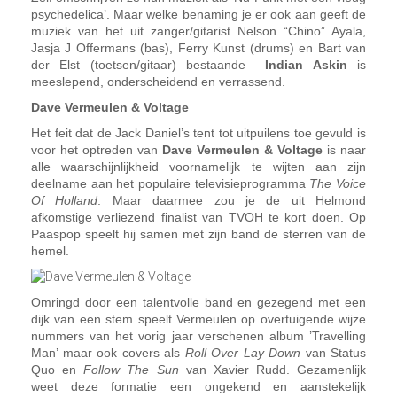
psychedelica’. Maar welke benaming je er ook aan geeft de
muziek van het uit zanger/gitarist Nelson “Chino” Ayala,
Jasja J Offermans (bas), Ferry Kunst (drums) en Bart van
der Elst (toetsen/gitaar) bestaande
Indian Askin
is
meeslepend, onderscheidend en verrassend.
Dave Vermeulen & Voltage
Het feit dat de Jack Daniel’s tent tot uitpuilens toe gevuld is
voor het optreden van
Dave Vermeulen & Voltage
is naar
alle waarschijnlijkheid voornamelijk te wijten aan zijn
deelname aan het populaire televisieprogramma
The Voice
Of Holland
. Maar daarmee zou je de uit Helmond
afkomstige verliezend finalist van TVOH te kort doen. Op
Paaspop speelt hij samen met zijn band de sterren van de
hemel.
Omringd door een talentvolle band en gezegend met een
dijk van een stem speelt Vermeulen op overtuigende wijze
nummers van het vorig jaar verschenen album ’Travelling
Man’ maar ook covers als
Roll Over Lay Down
van Status
Quo en
Follow The Sun
van Xavier Rudd. Gezamenlijk
weet deze formatie een ongekend en aanstekelijk