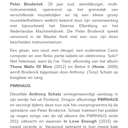
Peter Broderick
: 28 jaar oud, wereldburger, multi-
instrumentalist, opererend op het grensvlak van
verschillende muziekstijlen en bij een kleine groep
muziekliefhebbers wellicht bekend door zijn samenwerking
met bijvoorbeeld het Deense Efterklang en het
Nederlandse Machinefabriek. Die Peter Broderick speelt
vanavond in de Waalse Kerk met een voor zijn doen
bescheiden instrumentarium.
Een gitaar, een viool, een vleugel, een ouderwetse Casio
computer en een flinke portie kabels en elektronica. Solo?
Niet helemaal, want bij
I’ve Tried
, afkomstig van het album
These Walls Of Mine
(2012) en
Below It
(
Home
, 2008)
wordt Broderick bijgestaan door Anthony (Tony) Schatz op
basgitaar en zang.
PWRHAUS
Diezelfde
Anthony Schatz
vertegenwoordigt vandaag in
zijn eentje het uit Portland, Oregon afkomstige
PWRHAUS
en verzorgt tijdens deze tour ook het voorprogramma bij de
optredens van Peter Broderick. Schatz trakteert het publiek
op negen songs van de vijf albums die PWRHAUS sinds
2011 uitbracht en waarvan
Is Love Enough
(2015) de
meest recente is. Vanavond gebracht in hun meest kale