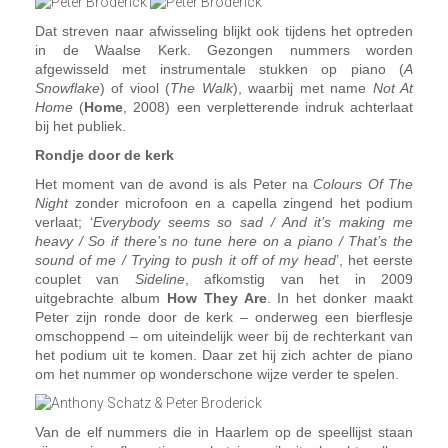
Dat streven naar afwisseling blijkt ook tijdens het optreden
in de Waalse Kerk. Gezongen nummers worden
afgewisseld met instrumentale stukken op piano (
A
Snowflake
) of viool (
The Walk
), waarbij met name
Not At
Home
(
Home
, 2008) een verpletterende indruk achterlaat
bij het publiek.
Rondje door de kerk
Het moment van de avond is als Peter na
Colours Of The
Night
zonder microfoon en a capella zingend het podium
verlaat; ‘
Everybody seems so sad / And it’s making me
heavy / So if there’s no tune here on a piano / That’s the
sound of me / Trying to push it off of my head
’, het eerste
couplet van
Sideline
, afkomstig van het in 2009
uitgebrachte album
How They Are
. In het donker maakt
Peter zijn ronde door de kerk – onderweg een bierflesje
omschoppend – om uiteindelijk weer bij de rechterkant van
het podium uit te komen. Daar zet hij zich achter de piano
om het nummer op wonderschone wijze verder te spelen.
Van de elf nummers die in Haarlem op de speellijst staan