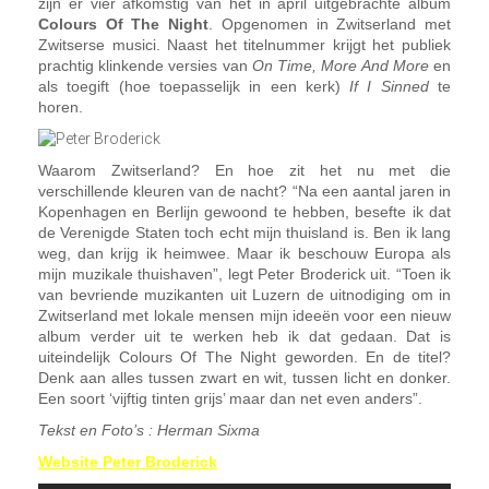
zijn er vier afkomstig van het in april uitgebrachte album
Colours Of The Night
. Opgenomen in Zwitserland met
Zwitserse musici. Naast het titelnummer krijgt het publiek
prachtig klinkende versies van
On Time, More And More
en
als toegift (hoe toepasselijk in een kerk)
If I Sinned
te
horen.
Waarom Zwitserland? En hoe zit het nu met die
verschillende kleuren van de nacht? “Na een aantal jaren in
Kopenhagen en Berlijn gewoond te hebben, besefte ik dat
de Verenigde Staten toch echt mijn thuisland is. Ben ik lang
weg, dan krijg ik heimwee. Maar ik beschouw Europa als
mijn muzikale thuishaven”, legt Peter Broderick uit. “Toen ik
van bevriende muzikanten uit Luzern de uitnodiging om in
Zwitserland met lokale mensen mijn ideeën voor een nieuw
album verder uit te werken heb ik dat gedaan. Dat is
uiteindelijk Colours Of The Night geworden. En de titel?
Denk aan alles tussen zwart en wit, tussen licht en donker.
Een soort ‘vijftig tinten grijs’ maar dan net even anders”.
Tekst en Foto’s : Herman Sixma
Website Peter Broderick