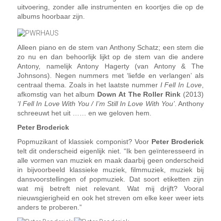
uitvoering, zonder alle instrumenten en koortjes die op de
albums hoorbaar zijn.
Alleen piano en de stem van Anthony Schatz; een stem die
zo nu en dan behoorlijk lijkt op de stem van die andere
Antony, namelijk Antony Hagerty (van Antony & The
Johnsons). Negen nummers met ‘liefde en verlangen’ als
centraal thema. Zoals in het laatste nummer
I Fell In Love
,
afkomstig van het album
Down At The Roller Rink
(2013)
‘I Fell In Love With You / I’m Still In Love With You’
. Anthony
schreeuwt het uit …… en we geloven hem.
Peter Broderick
Popmuzikant of klassiek componist? Voor
Peter Broderick
telt dit onderscheid eigenlijk niet. “Ik ben geïnteresseerd in
alle vormen van muziek en maak daarbij geen onderscheid
in bijvoorbeeld klassieke muziek, filmmuziek, muziek bij
dansvoorstellingen of popmuziek. Dat soort etiketten zijn
wat mij betreft niet relevant. Wat mij drijft? Vooral
nieuwsgierigheid en ook het streven om elke keer weer iets
anders te proberen.”