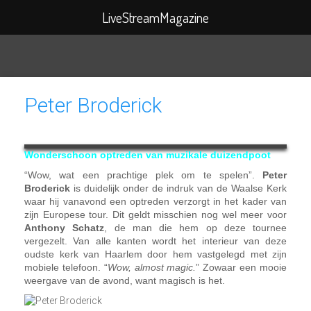
Search
LiveStreamMagazine
for:
Peter Broderick
Wonderschoon optreden van muzikale duizendpoot
“Wow, wat een prachtige plek om te spelen”.
Peter
Broderick
is duidelijk onder de indruk van de Waalse Kerk
waar hij vanavond een optreden verzorgt in het kader van
zijn Europese tour. Dit geldt misschien nog wel meer voor
Anthony Schatz
, de man die hem op deze tournee
vergezelt. Van alle kanten wordt het interieur van deze
oudste kerk van Haarlem door hem vastgelegd met zijn
mobiele telefoon. “
Wow, almost magic.
” Zowaar een mooie
weergave van de avond, want magisch is het.