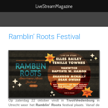
Search
LiveStreamMagazine
for:
Ramblin’ Roots Festival
Op zaterdag 22 oktober vindt in
TivoliVredenburg
in
Utrecht weer het
Ramblin’ Roots
festival plaats. Vanaf de