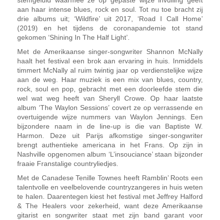
stemgeluid waarmee ze op gepaste wijze invulling geeft
aan haar intense blues, rock en soul. Tot nu toe bracht zij
drie albums uit; ‘Wildfire’ uit 2017, ‘Road I Call Home’
(2019) en het tijdens de coronapandemie tot stand
gekomen ‘Shining In The Half Light’.
Met de Amerikaanse singer-songwriter Shannon McNally
haalt het festival een brok aan ervaring in huis. Inmiddels
timmert McNally al ruim twintig jaar op verdienstelijke wijze
aan de weg. Haar muziek is een mix van blues, country,
rock, soul en pop, gebracht met een doorleefde stem die
wel wat weg heeft van Sheryll Crowe. Op haar laatste
album ‘The Waylon Sessions’ covert ze op verrassende en
overtuigende wijze nummers van Waylon Jennings.
Een
bijzondere naam in de line-up is die van Baptiste W.
Harmon. Deze uit Parijs afkomstige singer-songwriter
brengt authentieke americana in het Frans. Op zijn in
Nashville opgenomen album ‘L’insouciance’ staan bijzonder
fraaie Franstalige countryliedjes.
Met de Canadese Tenille Townes heeft Ramblin’ Roots een
talentvolle en veelbelovende countryzangeres in huis weten
te halen. Daarentegen kiest het festival met Jeffrey Halford
& The Healers voor zekerheid, want deze Amerikaanse
gitarist en songwriter staat met zijn band garant voor