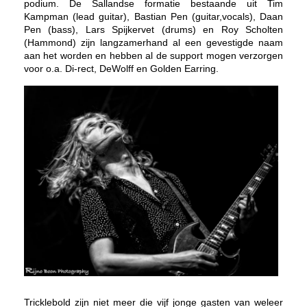
podium. De Sallandse formatie bestaande uit Tim
Kampman (lead guitar), Bastian Pen (guitar,vocals), Daan
Pen (bass), Lars Spijkervet (drums) en Roy Scholten
(Hammond) zijn langzamerhand al een gevestigde naam
aan het worden en hebben al de support mogen verzorgen
voor o.a. Di-rect, DeWolff en Golden Earring.
Tricklebold zijn niet meer die vijf jonge gasten van weleer