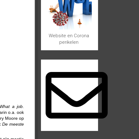
Website en Corona
perikelen
What a job
.
arin o.a. ook
ary Moore op
t
De meeste
 zijn maatje