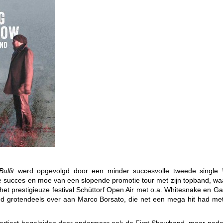
ullit
werd opgevolgd door een minder succesvolle tweede
single
nde succes en moe van een slopende
promotie tour met zijn topband, wa
 het
prestigieuze festival Schüttorf Open Air met o.a. Whitesnake en G
nd grotendeels over aan Marco Borsato, die net een mega hit had
me
lo artiest begeleiden door ondermeer ook de First Showband,
maar nadat