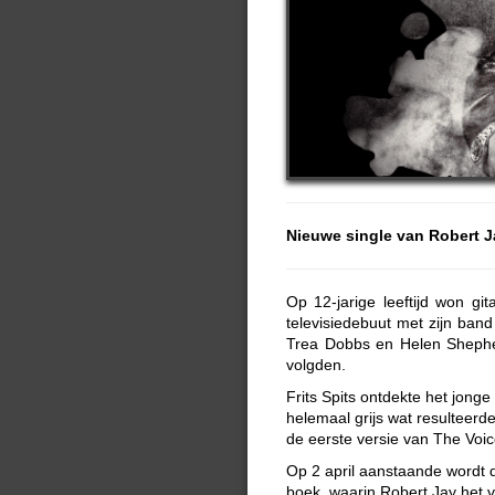
Nieuwe single van Robert Ja
Op 12-jarige leeftijd won git
televisiedebuut met zijn ban
Trea Dobbs en Helen Shepher
volgden.
Frits Spits ontdekte het jon
helemaal grijs wat resulteerd
de eerste versie van The Voi
Op 2 april aanstaande wordt 
boek, waarin Robert Jay het v