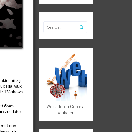
kte hij zijn
it Ria Valk,
le TV-shows
d Bullet
Website en Corona
in
zou later
perikelen
d met een
blauwdruk