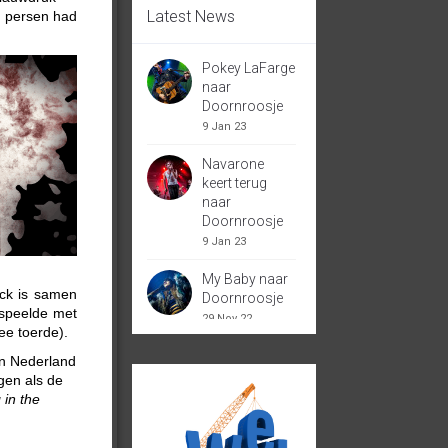
Latest News
en persen had
Pokey LaFarge
naar
Doornroosje
9 Jan 23
Navarone
keert terug
naar
Doornroosje
9 Jan 23
My Baby naar
ck is samen
Doornroosje
speelde met
29 Nov 22
ee toerde).
In Nederland
gen als de
 in the