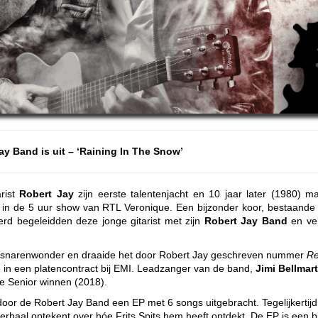
y Band is uit – ‘Raining In The Snow’
arist
Robert Jay
zijn eerste talentenjacht en 10 jaar later (1980) maa
d in de 5 uur show van RTL Veronique. Een bijzonder koor, bestaande u
d begeleidden deze jonge gitarist met zijn
Robert Jay Band
en ve
ge snarenwonder en draaide het door Robert Jay geschreven nummer
Re
e in een platencontract bij EMI. Leadzanger van de band,
Jimi Bellmart
ce Senior winnen (2018).
door de Robert Jay Band een EP met 6 songs uitgebracht. Tegelijkertij
erhaal optekent over hóe Frits Spits hem heeft ontdekt. De EP is een 