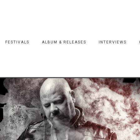
FESTIVALS
ALBUM & RELEASES
INTERVIEWS
 Jay Band-‘Raining In The Snow’