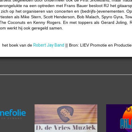
erongelukte na een optreden met Frans
Bauer besloot RJ het gitaars
e zich op het
organiseren van concerten en (bedrijfs-)evenementen.
Op
rtiesten als Mike Stern, Scott Henderson, Bob
Malach, Spyro Gyra, Tow
 &The Coconuts en Kenny Rogers.
En met toppers als Gerard Joling, 
om werkt hij
ook geregeld samen.
én het boek van de
Robert Jay Band
||
Bron: LIEV Promotie en Productie