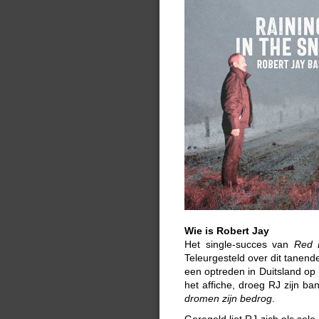
Wie is Robert Jay
Het single-succes van
Red B
Teleurgesteld over dit tane
een optreden in Duitsland op
het affiche,
droeg RJ zijn ba
dromen zijn bedrog
.
Geregeld liet RJ zich als so