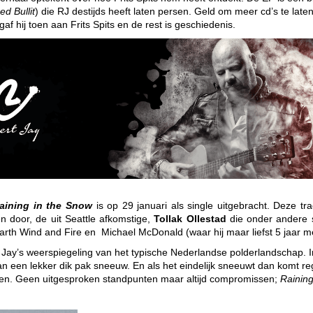
ed Bullit
) die RJ destijds heeft laten persen. Geld om meer cd’s te lat
gaf hij toen aan Frits Spits en de rest is geschiedenis.
aining in the Snow
is op 29 januari als single uitgebracht.
Deze tra
 door, de uit Seattle afkomstige,
Tollak
Ollestad
die onder andere 
Earth Wind and Fire en
Michael McDonald (waar hij maar liefst 5 jaar m
 Jay’s weerspiegeling van het typische Nederlandse
polderlandschap. 
an een lekker dik pak sneeuw.
En als het eindelijk sneeuwt dan komt re
ken. Geen
uitgesproken standpunten maar altijd compromissen;
Raining