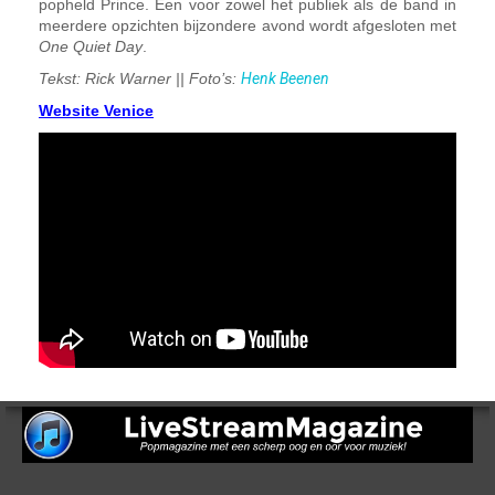
popheld Prince. Een voor zowel het publiek als de band in
meerdere opzichten bijzondere avond wordt afgesloten met
One Quiet Day
.
Tekst: Rick Warner || Foto’s:
Henk Beenen
Website Venice