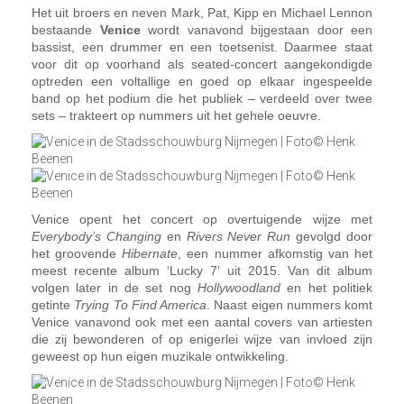
Het uit broers en neven Mark, Pat, Kipp en Michael Lennon
bestaande
Venice
wordt vanavond bijgestaan door een
bassist, een drummer en een toetsenist. Daarmee staat
voor dit op voorhand als seated-concert aangekondigde
optreden een voltallige en goed op elkaar ingespeelde
band op het podium die het publiek – verdeeld over twee
sets – trakteert op nummers uit het gehele oeuvre.
Venice opent het concert op overtuigende wijze met
Everybody’s Changing
en
Rivers Never Run
gevolgd door
het groovende
Hibernate
, een nummer afkomstig van het
meest recente album ‘Lucky 7’ uit 2015. Van dit album
volgen later in de set nog
Hollywoodland
en het politiek
getinte
Trying To Find America
. Naast eigen nummers komt
Venice vanavond ook met een aantal covers van artiesten
die zij bewonderen of op enigerlei wijze van invloed zijn
geweest op hun eigen muzikale ontwikkeling.