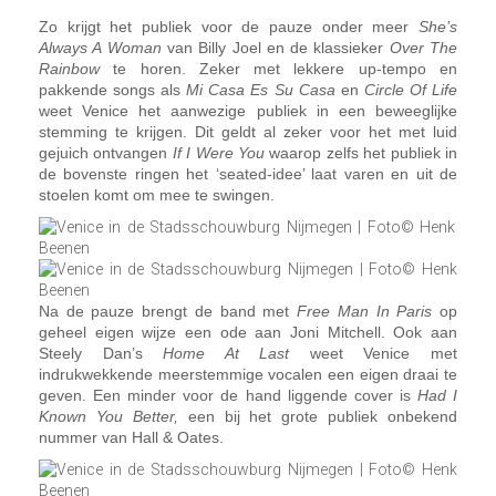
Zo krijgt het publiek voor de pauze onder meer
She’s
Always A Woman
van Billy Joel en de klassieker
Over The
Rainbow
te horen. Zeker met lekkere up-tempo en
pakkende songs als
Mi Casa Es Su Casa
en
Circle Of Life
weet Venice het aanwezige publiek in een beweeglijke
stemming te krijgen. Dit geldt al zeker voor het met luid
gejuich ontvangen
If I Were You
waarop zelfs het publiek in
de bovenste ringen het ‘seated-idee’ laat varen en uit de
stoelen komt om mee te swingen.
Na de pauze brengt de band met
Free Man In Paris
op
geheel eigen wijze een ode aan Joni Mitchell. Ook aan
Steely Dan’s
Home At Last
weet Venice met
indrukwekkende meerstemmige vocalen een eigen draai te
geven. Een minder voor de hand liggende cover is
Had I
Known You Better,
een bij het grote publiek onbekend
nummer van Hall & Oates.