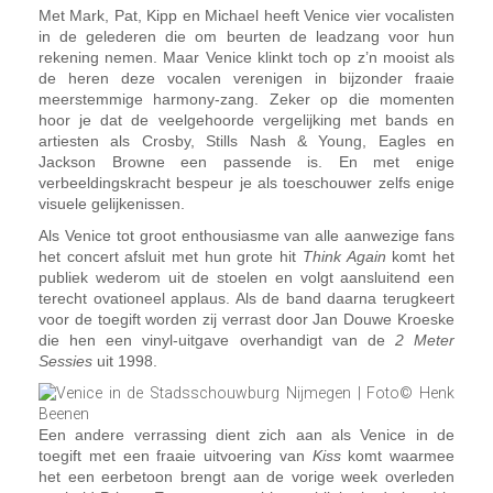
Met Mark, Pat, Kipp en Michael heeft Venice vier vocalisten
in de gelederen die om beurten de leadzang voor hun
rekening nemen. Maar Venice klinkt toch op z’n mooist als
de heren deze vocalen verenigen in bijzonder fraaie
meerstemmige harmony-zang. Zeker op die momenten
hoor je dat de veelgehoorde vergelijking met bands en
artiesten als Crosby, Stills Nash & Young, Eagles en
Jackson Browne een passende is. En met enige
verbeeldingskracht bespeur je als toeschouwer zelfs enige
visuele gelijkenissen.
Als Venice tot groot enthousiasme van alle aanwezige fans
het concert afsluit met hun grote hit
Think Again
komt het
publiek wederom uit de stoelen en volgt aansluitend een
terecht ovationeel applaus. Als de band daarna terugkeert
voor de toegift worden zij verrast door Jan Douwe Kroeske
die hen een vinyl-uitgave overhandigt van de
2 Meter
Sessies
uit 1998.
Een andere verrassing dient zich aan als Venice in de
toegift met een fraaie uitvoering van
Kiss
komt waarmee
het een eerbetoon brengt aan de vorige week overleden