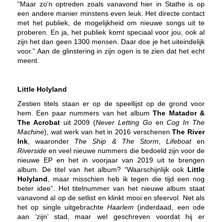
“Maar zo’n optreden zoals vanavond hier in Stathe is op
een andere manier minstens even leuk. Het directe contact
met het publiek, de mogelijkheid om nieuwe songs uit te
proberen. En ja, het publiek komt speciaal voor jou, ook al
zijn het dan geen 1300 mensen. Daar doe je het uiteindelijk
voor.” Aan de glinstering in zijn ogen is te zien dat het echt
meent.
Little Holyland
Zestien titels staan er op de speellijst op de grond voor
hem. Een paar nummers van het album
The Matador &
The Acrobat
uit 2009 (
Never Letting Go
en
Cog In The
Machine
), wat werk van het in 2016 verschenen
The River
Ink
, waaronder
The Ship & The Storm
,
Lifeboat
en
Riverside
en veel nieuwe nummers die bedoeld zijn voor de
nieuwe EP en het in voorjaar van 2019 uit te brengen
album. De titel van het album? “Waarschijnlijk ook
Little
Holyland
, maar misschien heb ik tegen die tijd een nog
beter idee”. Het titelnummer van het nieuwe album staat
vanavond al op de setlist en klinkt mooi en sfeervol. Net als
het op single uitgebrachte
Haarlem
(inderdaad, een ode
aan ‘zijn’ stad, maar wel geschreven voordat hij er