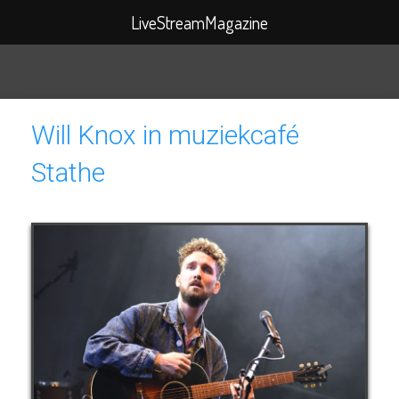
Search
LiveStreamMagazine
for:
Will Knox in muziekcafé
Stathe